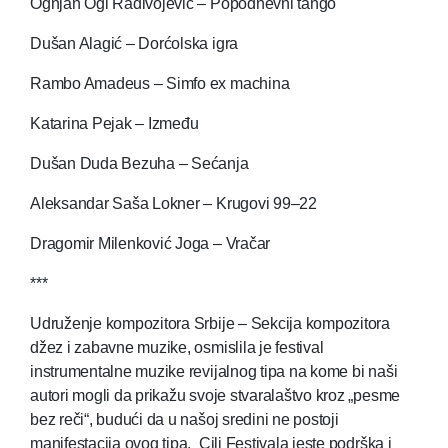
Ognjan Ogi Radivojević – Popodnevni tango
Dušan Alagić – Dorćolska igra
Rambo Amadeus – Simfo ex machina
Katarina Pejak – Između
Dušan Duda Bezuha – Sećanja
Aleksandar Saša Lokner – Krugovi 99–22
Dragomir Milenković Joga – Vračar
***
Udruženje kompozitora Srbije – Sekcija kompozitora
džez i zabavne muzike, osmislila je festival
instrumentalne muzike revijalnog tipa na kome bi naši
autori mogli da prikažu svoje stvaralaštvo kroz „pesme
bez reči“, budući da u našoj sredini ne postoji
manifestacija ovog tipa. Cilj Festivala jeste podrška i