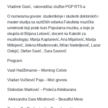
Vladimir Graić, rukovodilac službe PGP RTS-a
O numerama govore studentkinje i studenti doktorskih i
master studija sa različitih odseka Fakulteta muzičke
umetnosti koji prate kurs Popularna muzika, a koje je
okupila dr Biljana Leković, docent na Katedri za
muzikologiju: Marija Kaplarević, Ana Mijailović, Marija
Miltojević, Jelena Mladenovski, Milan Nedeljković, Lazar
Ostojić, Stefan Savić , Sara Savović
Program:
Vasil Hadžimanov – Morning Colors
Vladan Vučković Paja – Moć govora
Slobodan Marković – Proleća Aldebarana
Aleksandra Sara Milutinović – Beautiful Mess